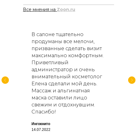
Все мнения на
Zoon.ru
и
В салоне тщательно
Вс
продуманы все мелочи,
до
призванные сделать визит
ко
максимально комфортным.
и 
ь.
Приветливый
ух
ую
администратор и очень
чт
внимательный косметолог
сд
Елена сделали мой день.
уш
Массаж и альгинатная
на
маска оставили лицо
оч
свежим и отдохнувшим.
Вик
у
Спасибо!
30.1
Ингокнито
14.07.2022